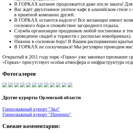
В ГОРКАХ катание продолжается даже после заката! Для т
Вас ждет двухэтажное уютное кафе в альпийском стиле с 
в приятной компании друзей.
В ГОРКАХ остаются надолго! Все желающие имеют возмож
соснового бора и спокойствие загородного отдыха.
Служба организации праздников любой постановки и тема
проведение свадеб и торжеств с росписью новобрачных).
Пикник в сосновом бору! В Вашем распоряжении крытые
В ГОРКАХ не соскучишься! Мы регулярно проводим масте
Открытый в 2011 году парк «Горки» уже завоевал признание ср
«Горках» присутствует особая атмосфера и инфраструктура от
Фотогалерея
Другие курорты Орловской области
Горнолыжный курорт "Зил"
Горнолыжный курорт "Пронино"
Свежие комментарии: