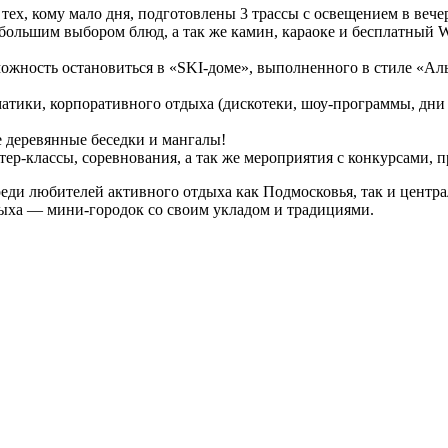
ех, кому мало дня, подготовлены 3 трассы с освещением в вечер
большим выбором блюд, а так же камин, караоке и бесплатный WI
ность остановиться в «SKI-доме», выполненного в стиле «Альп
тики, корпоративного отдыха (дискотеки, шоу-программы, дни 
 деревянные беседки и мангалы!
р-классы, соревнования, а так же мероприятия с конкурсами, п
еди любителей активного отдыха как Подмосковья, так и центра
дыха — мини-городок со своим укладом и традициями.