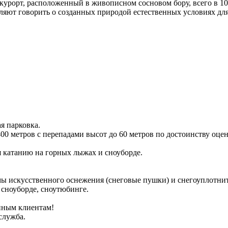
урорт, расположенный в живописном сосновом бору, всего в 10 
ляют говорить о созданных природой естественных условиях для
я парковка.
400 метров с перепадами высот до 60 метров по достоинству оц
 катанию на горных лыжах и сноуборде.
мы искусственного оснежения (снеговые пушки) и снегоуплотнит
 сноуборде, сноутюбинге.
янным клиентам!
служба.