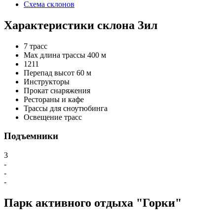
Схема склонов
Характеристики склона Зил
7 трасс
Max длина трассы 400 м
1
2
1
1
Перепад высот 60 м
Инструкторы
Прокат снаряжения
Рестораны и кафе
Трассы для сноутюбинга
Освещение трасс
Подъемники
3
-
-
-
Парк активного отдыха "Горки"