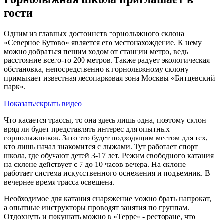
гости
Одним из главных достоинств горнолыжного склона
«Северное Бутово» является его местонахождение. К нему
можно добраться пешим ходом от станции метро, ведь
расстояние всего-то 200 метров. Также радует экологическая
обстановка, непосредственно к горнолыжному склону
примыкает известная лесопарковая зона Москвы «Битцевский
парк».
Показать/скрыть видео
Что касается трассы, то она здесь лишь одна, поэтому склон
вряд ли будет представлять интерес для опытных
горнолыжников. Зато это будет подходящим местом для тех,
кто лишь начал знакомится с лыжами. Тут работает спорт
школа, где обучают детей 3-17 лет. Режим свободного катания
на склоне действует с 7 до 10 часов вечера. На склоне
работает система искусственного оснежения и подъемник. В
вечернее время трасса освещена.
Необходимое для катания снаряжение можно брать напрокат,
а опытные инструкторы проводят занятия по группам.
Отдохнуть и покушать можно в «Терре» - ресторане, что