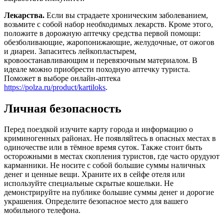
Лекарства.
Если вы страдаете хроническим заболеванием,
возьмите с собой набор необходимых лекарств. Кроме этого,
положите в дорожную аптечку средства первой помощи:
обезболивающие, жаропонижающие, желудочные, от ожогов
и диареи. Запаситесь лейкопластырем,
кровоостанавливающим и перевязочным материалом. В
идеале можно приобрести походную аптечку туриста.
Поможет в выборе онлайн-аптека
https://polza.ru/product/kartiloks
.
Личная безопасность
Перед поездкой изучите карту города и информацию о
криминогенных районах. Не появляйтесь в опасных местах в
одиночестве или в тёмное время суток. Также стоит быть
осторожными в местах скопления туристов, где часто орудуют
карманники. Не носите с собой большие суммы наличных
денег и ценные вещи. Храните их в сейфе отеля или
используйте специальные скрытые кошельки. Не
демонстрируйте на публике большие суммы денег и дорогие
украшения. Определите безопасное место для вашего
мобильного телефона.