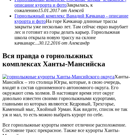
описание курорта и фото
Закрылась, к
сожалению
15.01.2017
от Алексей
Горнолыжный комплекс Ванадий Качканар - описание
курорта и фото
На горе Качканар длинные трассы
закрыты уже несколько лет. Там сейчас евраз вырубает
лес и готовит из горы делать карьер. Горнолыжная
школа открыла новую трассу на склоне
качканарс...
30.12.2016
от Александр
Вся правда о горнолыжных
комплексах Ханты-Мансийска
Ханты-
Мансийск – это столица Югры, которые, в свою очередь,
входят в состав одноименного автономного округа. Его
окружают семь холмов. В настоящее время этот округ
довольно известен своими горнолыжными курортами,
главными из которых являются: Кедровый, Трехгорье,
Каменный мыс, Хвойный Урман. Как видите, список не так
уж и мал, то есть можно выбрать курорт по себе.
Все горнолыжные курорты имеют отличное расположение.
Состояние трасс прекрасное. Также все курорты Ханты-