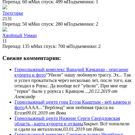
Перепад: 60 м
Max спуск: 499 м
Подъемники: 1
Трехгорье
2
1
3
1
Перепад: 50 м
Max спуск: 280 м
Подъемники: 2
Хвойный Урман
1
1
Перепад: 135 м
Max спуск: 700 м
Подъемники: 2
Свежие комментарии:
Горнолыжный комплекс Ванадий Качканар - описание
курорта и фото
"Убили" нашу любимую трассу. Эх... Так
и успел прокатиться через несколько лет, после того, как
отходил в Роукс. Да вообще всё "убили". При мне еще
"терки" были у роукса с Кравцом ...
20.12.2019
от
Александр
Горнолыжный центр гора Егоза Кыштым - веб камера и
фото
АААА..."Верблюд" моя любимая трасса на
Егозе
09.01.2019
от Вова
Горнолыжный центр Нижние Серги Свердловская
область - карта курорта и отзывы
Закрыт. Всё попилили
и сдали на металлолом.
03.01.2019
от Иван
Горнолыжный комплекс Снежные холмы Челябинск -