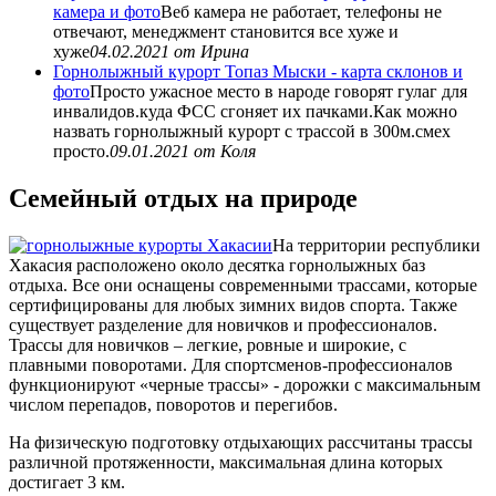
камера и фото
Веб камера не работает, телефоны не
отвечают, менеджмент становится все хуже и
хуже
04.02.2021
от Ирина
Горнолыжный курорт Топаз Мыски - карта склонов и
фото
Просто ужасное место в народе говорят гулаг для
инвалидов.куда ФСС сгоняет их пачками.Как можно
назвать горнолыжный курорт с трассой в 300м.смех
просто.
09.01.2021
от Коля
Семейный отдых на природе
На территории республики
Хакасия расположено около десятка горнолыжных баз
отдыха. Все они оснащены современными трассами, которые
сертифицированы для любых зимних видов спорта. Также
существует разделение для новичков и профессионалов.
Трассы для новичков – легкие, ровные и широкие, с
плавными поворотами. Для спортсменов-профессионалов
функционируют «черные трассы» - дорожки с максимальным
числом перепадов, поворотов и перегибов.
На физическую подготовку отдыхающих рассчитаны трассы
различной протяженности, максимальная длина которых
достигает 3 км.