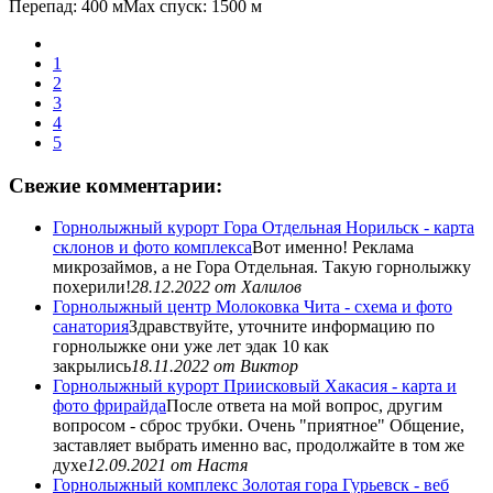
Перепад: 400 м
Max спуск: 1500 м
1
2
3
4
5
Свежие комментарии:
Горнолыжный курорт Гора Отдельная Норильск - карта
склонов и фото комплекса
Вот именно! Реклама
микрозаймов, а не Гора Отдельная. Такую горнолыжку
похерили!
28.12.2022
от Халилов
Горнолыжный центр Молоковка Чита - схема и фото
санатория
Здравствуйте, уточните информацию по
горнолыжке они уже лет эдак 10 как
закрылись
18.11.2022
от Виктор
Горнолыжный курорт Приисковый Хакасия - карта и
фото фрирайда
После ответа на мой вопрос, другим
вопросом - сброс трубки. Очень "приятное" Общение,
заставляет выбрать именно вас, продолжайте в том же
духе
12.09.2021
от Настя
Горнолыжный комплекс Золотая гора Гурьевск - веб